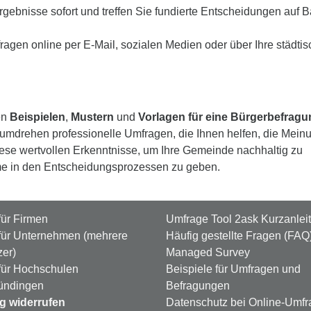
rgebnisse sofort und treffen Sie fundierte Entscheidungen auf B
ragen online per E-Mail, sozialen Medien oder über Ihre städti
en
Beispielen
,
Mustern
und
Vorlagen für eine Bürgerbefragu
umdrehen professionelle Umfragen, die Ihnen helfen, die Mein
diese wertvollen Erkenntnisse, um Ihre Gemeinde nachhaltig zu
me in den Entscheidungsprozessen zu geben.
 für Firmen
Umfrage Tool 2ask Kurzanlei
 für Unternehmen (mehrere
Häufig gestellte Fragen (FAQ
er)
Managed Survey
 für Hochschulen
Beispiele für Umfragen und
kündingen
Befragungen
ag widerrufen
Datenschutz bei Online-Umf