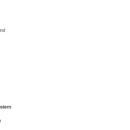
und
stern
r