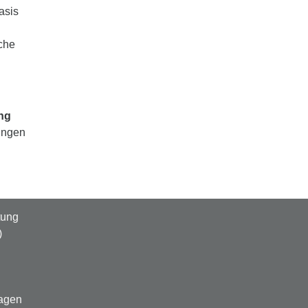
asis
sche
ng
ungen
tung
)
ragen