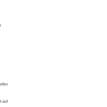
r
elfen
d auf