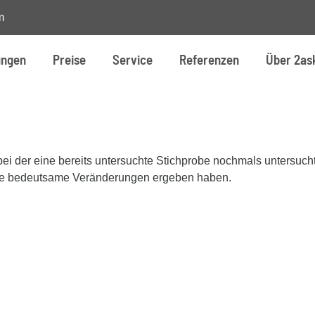
m
ungen
Preise
Service
Referenzen
Über 2as
bei der eine bereits untersuchte Stichprobe nochmals untersucht
udie bedeutsame Veränderungen ergeben haben.